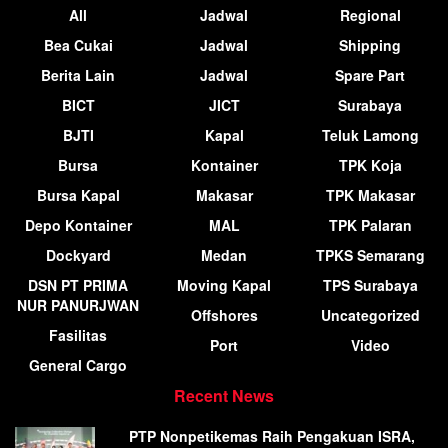
All
Jadwal
Regional
Bea Cukai
Jadwal
Shipping
Berita Lain
Jadwal
Spare Part
BICT
JICT
Surabaya
BJTI
Kapal
Teluk Lamong
Bursa
Kontainer
TPK Koja
Bursa Kapal
Makasar
TPK Makasar
Depo Kontainer
MAL
TPK Palaran
Dockyard
Medan
TPKS Semarang
DSN PT PRIMA
Moving Kapal
TPS Surabaya
NUR PANURJWAN
Offshores
Uncategorized
Fasilitas
Port
Video
General Cargo
Recent News
PTP Nonpetikemas Raih Pengakuan ISRA,