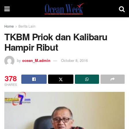
Home
Berita Lain
TKBM Priok dan Kalibaru
Hampir Ribut
by
ocean_M.admin
October 8, 2016
378
SHARES