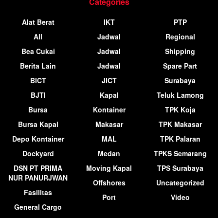
Categories
Alat Berat
IKT
PTP
All
Jadwal
Regional
Bea Cukai
Jadwal
Shipping
Berita Lain
Jadwal
Spare Part
BICT
JICT
Surabaya
BJTI
Kapal
Teluk Lamong
Bursa
Kontainer
TPK Koja
Bursa Kapal
Makasar
TPK Makasar
Depo Kontainer
MAL
TPK Palaran
Dockyard
Medan
TPKS Semarang
DSN PT PRIMA
Moving Kapal
TPS Surabaya
NUR PANURJWAN
Offshores
Uncategorized
Fasilitas
Port
Video
General Cargo