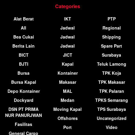
Categories
Alat Berat
IKT
PTP
All
Jadwal
Regional
Bea Cukai
Jadwal
Shipping
Berita Lain
Jadwal
Spare Part
BICT
JICT
Surabaya
BJTI
Kapal
Teluk Lamong
Bursa
Kontainer
TPK Koja
Bursa Kapal
Makasar
TPK Makasar
Depo Kontainer
MAL
TPK Palaran
Dockyard
Medan
TPKS Semarang
DSN PT PRIMA
Moving Kapal
TPS Surabaya
NUR PANURJWAN
Offshores
Uncategorized
Fasilitas
Port
Video
General Cargo