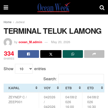
Home
Jadwal
TERMINAL TELUK LAMONG
by
ocean_M.admin
May 20, 2026
334
SHARES
Show
entries
Search:
KAPAL
VOY
ETB
ETD
ZEYNEP C /
042026
04/08/2
04/08/2
ZEEP001
/
026
026
042026
16:00
16:30