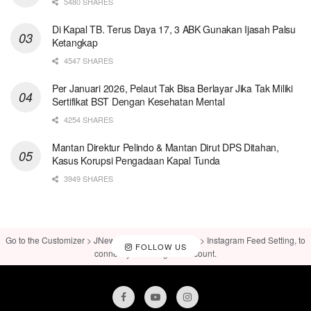
5480 SHARES
Di Kapal TB. Terus Daya 17, 3 ABK Gunakan Ijasah Palsu
Ketangkap
4547 SHARES
Per Januari 2026, Pelaut Tak Bisa Berlayar Jika Tak Miliki
Sertifikat BST Dengan Kesehatan Mental
4254 SHARES
Mantan Direktur Pelindo & Mantan Dirut DPS Ditahan,
Kasus Korupsi Pengadaan Kapal Tunda
3949 SHARES
Go to the Customizer > JNews : Social, Like & View > Instagram Feed Setting, to
FOLLOW US
connect your Instagram account.