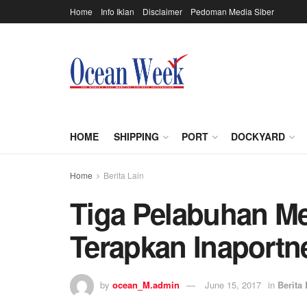
Home
Info Iklan
Disclaimer
Pedoman Media Siber
HOME
SHIPPING
PORT
DOCKYARD
Home
Berita Lain
Tiga Pelabuhan M
Terapkan Inaportn
by
ocean_M.admin
June 15, 2017
in
Berita 