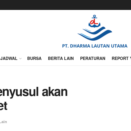
JADWAL
BURSA
BERITA LAIN
PERATURAN
REPORT 
enyusul akan
et
Lain