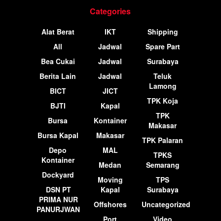
Categories
Alat Berat
IKT
Shipping
All
Jadwal
Spare Part
Bea Cukai
Jadwal
Surabaya
Berita Lain
Jadwal
Teluk
Lamong
BICT
JICT
TPK Koja
BJTI
Kapal
TPK
Bursa
Kontainer
Makasar
Bursa Kapal
Makasar
TPK Palaran
Depo
MAL
TPKS
Kontainer
Medan
Semarang
Dockyard
Moving
TPS
DSN PT
Kapal
Surabaya
PRIMA NUR
Offshores
Uncategorized
PANURJWAN
Port
Video