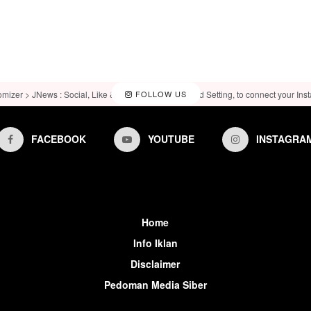
omizer > JNews : Social, Like & View > Instagram Feed Setting, to connect your Ins
FOLLOW US
FACEBOOK
YOUTUBE
INSTAGRA
Home
Info Iklan
Disclaimer
Pedoman Media Siber