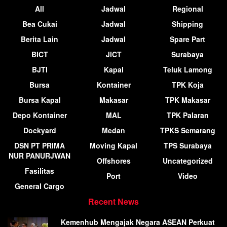
All
Jadwal
Regional
Bea Cukai
Jadwal
Shipping
Berita Lain
Jadwal
Spare Part
BICT
JICT
Surabaya
BJTI
Kapal
Teluk Lamong
Bursa
Kontainer
TPK Koja
Bursa Kapal
Makasar
TPK Makasar
Depo Kontainer
MAL
TPK Palaran
Dockyard
Medan
TPKS Semarang
DSN PT PRIMA
Moving Kapal
TPS Surabaya
NUR PANURJWAN
Offshores
Uncategorized
Fasilitas
Port
Video
General Cargo
Recent News
Kemenhub Mengajak Negara ASEAN Perkuat