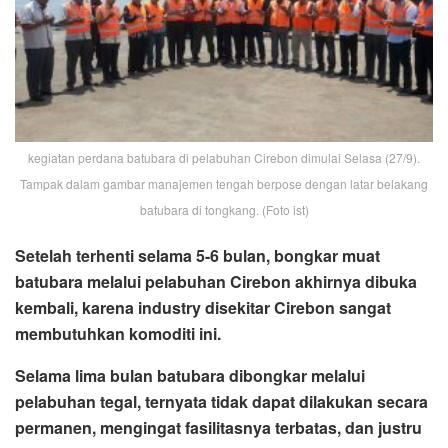
kegiatan perdana batubara di pelabuhan Cirebon dimulai Selasa (27/9).
Tampak dalam gambar manajemen tengah berpose dengan latar belakang
batubara di tongkang. (Foto ist)
Setelah terhenti selama 5-6 bulan, bongkar muat
batubara melalui pelabuhan Cirebon akhirnya dibuka
kembali, karena industry disekitar Cirebon sangat
membutuhkan komoditi ini.
Selama lima bulan batubara dibongkar melalui
pelabuhan tegal, ternyata tidak dapat dilakukan secara
permanen, mengingat fasilitasnya terbatas, dan justru