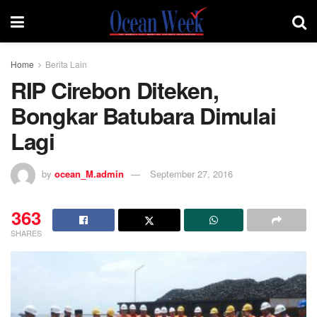
Home
Berita Lain
RIP Cirebon Diteken,
Bongkar Batubara Dimulai
Lagi
by
ocean_M.admin
September 27, 2016
363
SHARES