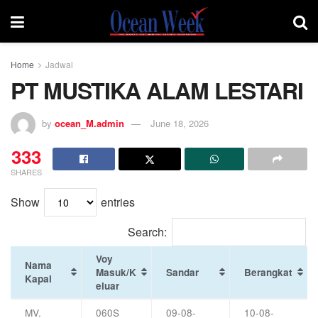
Home
Jadwal
PT MUSTIKA ALAM LESTARI
by
ocean_M.admin
June 18, 2026
333
SHARES
Show
entries
Search:
Voy
Nama
Masuk/K
Sandar
Berangkat
Kapal
eluar
MV.
060S
09-08-
10-08-