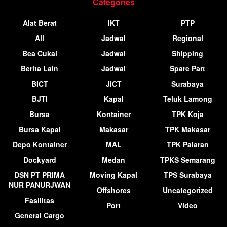
Categories
Alat Berat
IKT
PTP
All
Jadwal
Regional
Bea Cukai
Jadwal
Shipping
Berita Lain
Jadwal
Spare Part
BICT
JICT
Surabaya
BJTI
Kapal
Teluk Lamong
Bursa
Kontainer
TPK Koja
Bursa Kapal
Makasar
TPK Makasar
Depo Kontainer
MAL
TPK Palaran
Dockyard
Medan
TPKS Semarang
DSN PT PRIMA
Moving Kapal
TPS Surabaya
NUR PANURJWAN
Offshores
Uncategorized
Fasilitas
Port
Video
General Cargo