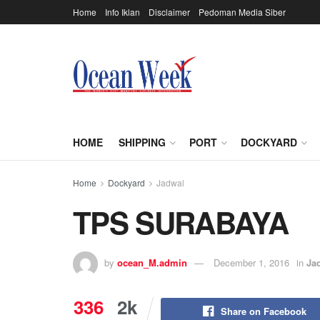
Home
Info Iklan
Disclaimer
Pedoman Media Siber
HOME
SHIPPING
PORT
DOCKYARD
Home
Dockyard
Jadwal
TPS SURABAYA
by
ocean_M.admin
December 1, 2016
in
Ja
336
2k
Share on Facebook