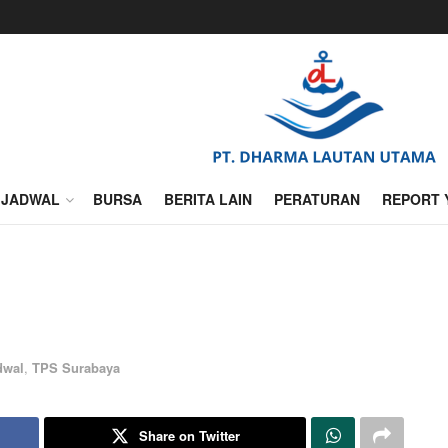
JADWAL
BURSA
BERITA LAIN
PERATURAN
REPORT 
dwal
,
TPS Surabaya
Share on Twitter