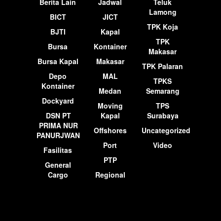
Berita Lain
Jadwal
Teluk
Lamong
BICT
JICT
TPK Koja
BJTI
Kapal
TPK
Bursa
Kontainer
Makasar
Bursa Kapal
Makasar
TPK Palaran
Depo
MAL
TPKS
Kontainer
Medan
Semarang
Dockyard
Moving
TPS
DSN PT
Kapal
Surabaya
PRIMA NUR
Offshores
Uncategorized
PANURJWAN
Port
Video
Fasilitas
PTP
General
Cargo
Regional