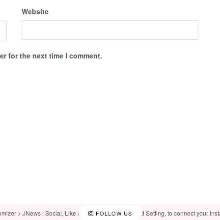
Website
r for the next time I comment.
omizer > JNews : Social, Like & View > Instagram Feed Setting, to connect your Ins
FOLLOW US