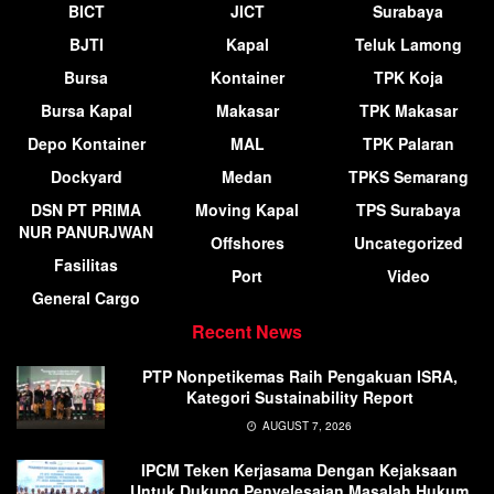
BICT
JICT
Surabaya
BJTI
Kapal
Teluk Lamong
Bursa
Kontainer
TPK Koja
Bursa Kapal
Makasar
TPK Makasar
Depo Kontainer
MAL
TPK Palaran
Dockyard
Medan
TPKS Semarang
DSN PT PRIMA
Moving Kapal
TPS Surabaya
NUR PANURJWAN
Offshores
Uncategorized
Fasilitas
Port
Video
General Cargo
Recent News
PTP Nonpetikemas Raih Pengakuan ISRA,
Kategori Sustainability Report
AUGUST 7, 2026
IPCM Teken Kerjasama Dengan Kejaksaan
Untuk Dukung Penyelesaian Masalah Hukum