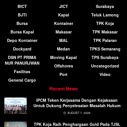
BICT
JICT
Surabaya
BJTI
Kapal
Teluk Lamong
Bursa
Kontainer
TPK Koja
Bursa Kapal
Makasar
TPK Makasar
Depo Kontainer
MAL
TPK Palaran
Dockyard
Medan
TPKS Semarang
DSN PT PRIMA
Moving Kapal
TPS Surabaya
NUR PANURJWAN
Offshores
Uncategorized
Fasilitas
Port
Video
General Cargo
Recent News
IPCM Teken Kerjasama Dengan Kejaksaan
Untuk Dukung Penyelesaian Masalah Hukum
AUGUST 7, 2026
TPK Koja Raih Penghargaan Gold Pada TJSL