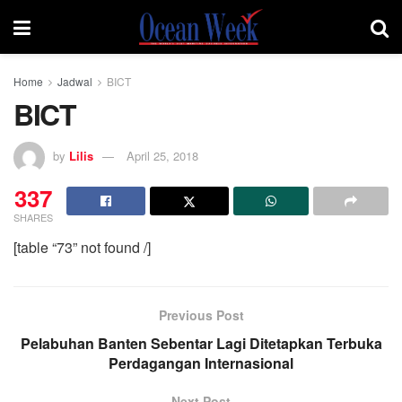
Home
Jadwal
BICT
BICT
by
Lilis
April 25, 2018
337
SHARES
[table “73” not found /]
Previous Post
Pelabuhan Banten Sebentar Lagi Ditetapkan Terbuka
Perdagangan Internasional
Next Post