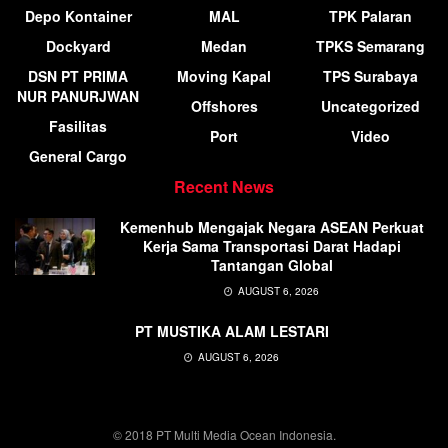
Depo Kontainer
MAL
TPK Palaran
Dockyard
Medan
TPKS Semarang
DSN PT PRIMA
Moving Kapal
TPS Surabaya
NUR PANURJWAN
Offshores
Uncategorized
Fasilitas
Port
Video
General Cargo
Recent News
Kemenhub Mengajak Negara ASEAN Perkuat
Kerja Sama Transportasi Darat Hadapi
Tantangan Global
AUGUST 6, 2026
PT MUSTIKA ALAM LESTARI
AUGUST 6, 2026
© 2018 PT Multi Media Ocean Indonesia.