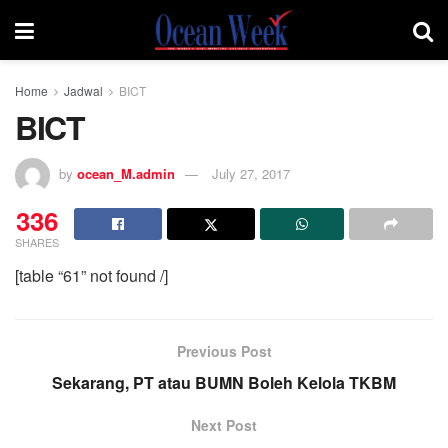
Home
Jadwal
BICT
BICT
by
ocean_M.admin
July 27, 2017
336
SHARES
[table “61” not found /]
Previous Post
Sekarang, PT atau BUMN Boleh Kelola TKBM
Next Post