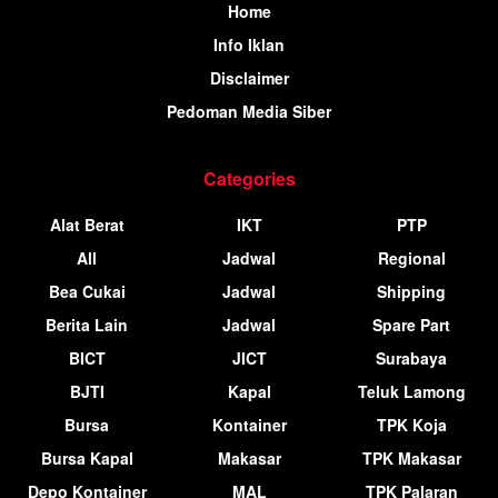
Home
Info Iklan
Disclaimer
Pedoman Media Siber
Categories
Alat Berat
IKT
PTP
All
Jadwal
Regional
Bea Cukai
Jadwal
Shipping
Berita Lain
Jadwal
Spare Part
BICT
JICT
Surabaya
BJTI
Kapal
Teluk Lamong
Bursa
Kontainer
TPK Koja
Bursa Kapal
Makasar
TPK Makasar
Depo Kontainer
MAL
TPK Palaran