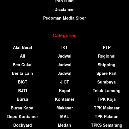
Info Iklan
Disclaimer
Pedoman Media Siber
Categories
Alat Berat
IKT
PTP
All
Jadwal
Regional
Bea Cukai
Jadwal
Shipping
Berita Lain
Jadwal
Spare Part
BICT
JICT
Surabaya
BJTI
Kapal
Teluk Lamong
Bursa
Kontainer
TPK Koja
Bursa Kapal
Makasar
TPK Makasar
Depo Kontainer
MAL
TPK Palaran
Dockyard
Medan
TPKS Semarang