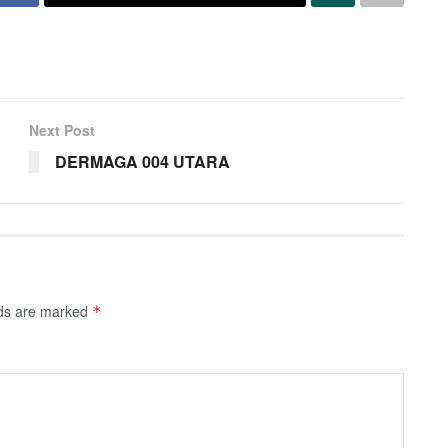
Next Post
DERMAGA 004 UTARA
lds are marked
*