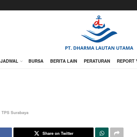
JADWAL
BURSA
BERITA LAIN
PERATURAN
REPORT 
,
TPS Surabaya
Share on Twitter