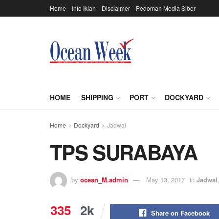
Home
Info Iklan
Disclaimer
Pedoman Media Siber
HOME
SHIPPING
PORT
DOCKYARD
Home
Dockyard
Jadwal
TPS SURABAYA
by
ocean_M.admin
May 13, 2017
in
Jadwal
335
2k
Share on Facebook