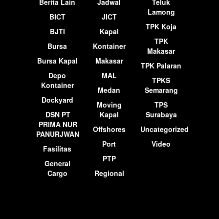
Berita Lain
Jadwal
Teluk
Lamong
BICT
JICT
TPK Koja
BJTI
Kapal
TPK
Bursa
Kontainer
Makasar
Bursa Kapal
Makasar
TPK Palaran
Depo
MAL
TPKS
Kontainer
Medan
Semarang
Dockyard
Moving
TPS
DSN PT
Kapal
Surabaya
PRIMA NUR
Offshores
Uncategorized
PANURJWAN
Port
Video
Fasilitas
PTP
General
Cargo
Regional