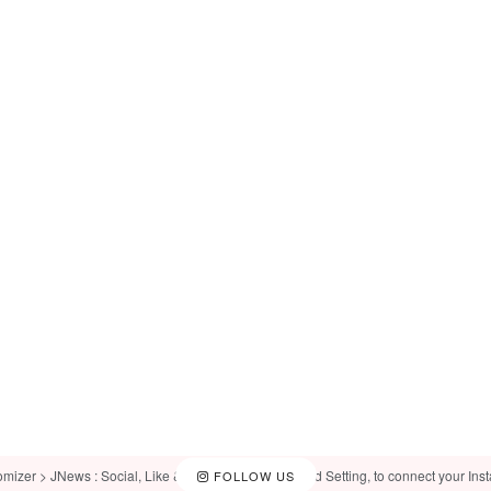
omizer > JNews : Social, Like & View > Instagram Feed Setting, to connect your Ins
FOLLOW US