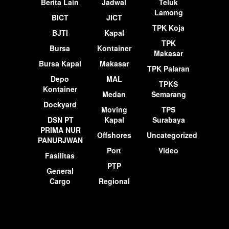
Berita Lain
Jadwal
Teluk
Lamong
BICT
JICT
TPK Koja
BJTI
Kapal
TPK
Bursa
Kontainer
Makasar
Bursa Kapal
Makasar
TPK Palaran
Depo
MAL
TPKS
Kontainer
Medan
Semarang
Dockyard
Moving
TPS
DSN PT
Kapal
Surabaya
PRIMA NUR
Offshores
Uncategorized
PANURJWAN
Port
Video
Fasilitas
PTP
General
Cargo
Regional