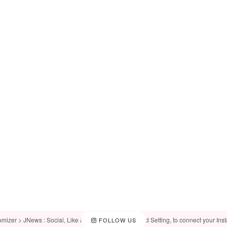
omizer > JNews : Social, Like & View > Instagram Feed Setting, to connect your Ins
FOLLOW US