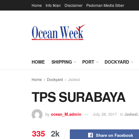
Home
Info Iklan
Disclaimer
Pedoman Media Siber
HOME
SHIPPING
PORT
DOCKYARD
Home
Dockyard
Jadwal
TPS SURABAYA
by
ocean_M.admin
July 28, 2017
in
Jadwal
335
2k
Share on Facebook