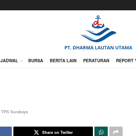
JADWAL
BURSA
BERITA LAIN
PERATURAN
REPORT 
,
TPS Surabaya
Share on Twitter