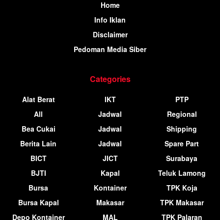
Home
Info Iklan
Disclaimer
Pedoman Media Siber
Categories
Alat Berat
IKT
PTP
All
Jadwal
Regional
Bea Cukai
Jadwal
Shipping
Berita Lain
Jadwal
Spare Part
BICT
JICT
Surabaya
BJTI
Kapal
Teluk Lamong
Bursa
Kontainer
TPK Koja
Bursa Kapal
Makasar
TPK Makasar
Depo Kontainer
MAL
TPK Palaran