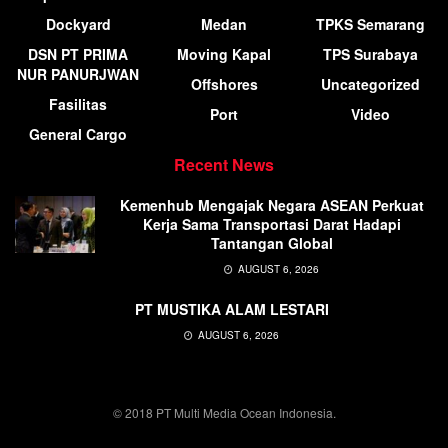
Dockyard
Medan
TPKS Semarang
DSN PT PRIMA
Moving Kapal
TPS Surabaya
NUR PANURJWAN
Offshores
Uncategorized
Fasilitas
Port
Video
General Cargo
Recent News
Kemenhub Mengajak Negara ASEAN Perkuat
Kerja Sama Transportasi Darat Hadapi
Tantangan Global
AUGUST 6, 2026
PT MUSTIKA ALAM LESTARI
AUGUST 6, 2026
© 2018 PT Multi Media Ocean Indonesia.