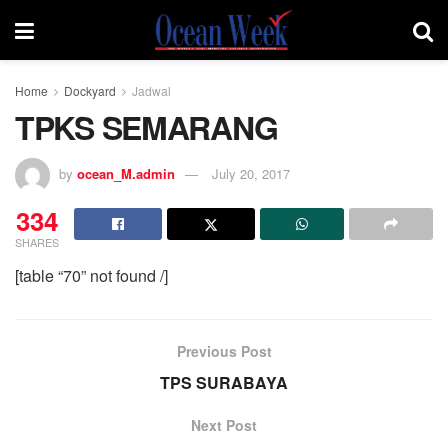
Home
Dockyard
Jadwal
TPKS SEMARANG
by
ocean_M.admin
July 20, 2017
334
SHARES
[table “70” not found /]
Previous Post
TPS SURABAYA
Next Post