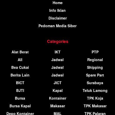
Home
Info Iklan
Disclaimer
Pedoman Media Siber
Categories
Alat Berat
IKT
PTP
All
Jadwal
Regional
Bea Cukai
Jadwal
Shipping
Berita Lain
Jadwal
Spare Part
BICT
JICT
Surabaya
BJTI
Kapal
Teluk Lamong
Bursa
Kontainer
TPK Koja
Bursa Kapal
Makasar
TPK Makasar
Depo Kontainer
MAL
TPK Palaran