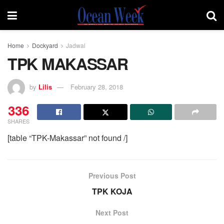
Home
Dockyard
Jadwal
TPK MAKASSAR
by
Lilis
February 28, 2018
336
SHARES
[table “TPK-Makassar” not found /]
Previous Post
TPK KOJA
Next Post