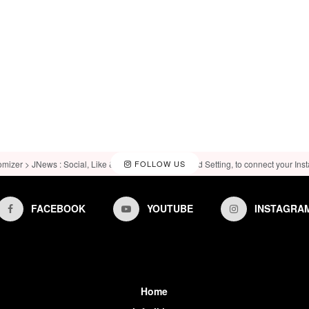
omizer > JNews : Social, Like & View > Instagram Feed Setting, to connect your Ins
FOLLOW US
FACEBOOK
YOUTUBE
INSTAGRA
Home