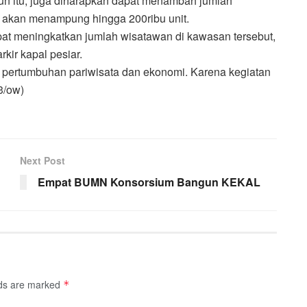
iun itu, juga diharapkan dapat menambah jumlah
i akan menampung hingga 200ribu unit.
pat meningkatkan jumlah wisatawan di kawasan tersebut,
kir kapal pesiar.
g pertumbuhan pariwisata dan ekonomi. Karena kegiatan
3/ow)
Next Post
Empat BUMN Konsorsium Bangun KEKAL
lds are marked
*