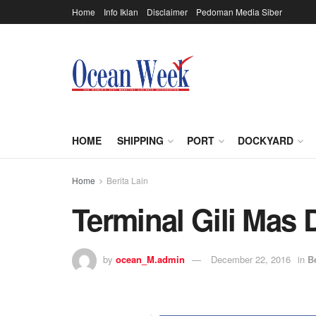
Home
Info Iklan
Disclaimer
Pedoman Media Siber
HOME
SHIPPING
PORT
DOCKYARD
Home
Berita Lain
Terminal Gili Mas D
by
ocean_M.admin
December 22, 2016
in
B