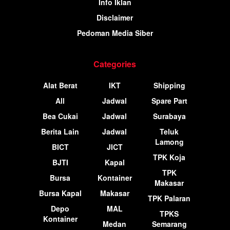
Info Iklan
Disclaimer
Pedoman Media Siber
Categories
Alat Berat
IKT
Shipping
All
Jadwal
Spare Part
Bea Cukai
Jadwal
Surabaya
Berita Lain
Jadwal
Teluk
Lamong
BICT
JICT
TPK Koja
BJTI
Kapal
TPK
Bursa
Kontainer
Makasar
Bursa Kapal
Makasar
TPK Palaran
Depo
MAL
TPKS
Kontainer
Medan
Semarang