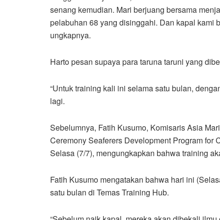
senang kemudian. Mari berjuang bersama menja
pelabuhan 68 yang disinggahi. Dan kapal kami ban
ungkapnya.
Harto pesan supaya para taruna taruni yang diber
“Untuk training kali ini selama satu bulan, deng
lagi.
Sebelumnya, Fatih Kusumo, Komisaris Asia Mar
Ceremony Seaferers Development Program for Ca
Selasa (7/7), mengungkapkan bahwa training aka
Fatih Kusumo mengatakan bahwa hari ini (Selasa,
satu bulan di Temas Training Hub.
“Sebelum naik kapal, mereka akan dibekali ilmu 