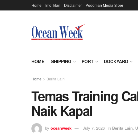
Home
Info Iklan
Disclaimer
Pedoman Media Siber
HOME
SHIPPING
PORT
DOCKYARD
Home
Berita Lain
Temas Training Ca
Naik Kapal
by
oceanweek
July 7, 2026
in
Berita Lain
,
U