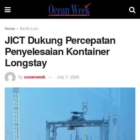
Home
Berita Lain
JICT Dukung Percepatan
Penyelesaian Kontainer
Longstay
by
oceanweek
July 7, 2026