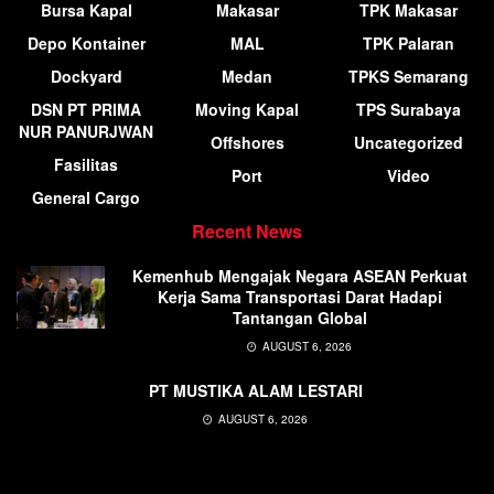
Bursa Kapal
Makasar
TPK Makasar
Depo Kontainer
MAL
TPK Palaran
Dockyard
Medan
TPKS Semarang
DSN PT PRIMA
Moving Kapal
TPS Surabaya
NUR PANURJWAN
Offshores
Uncategorized
Fasilitas
Port
Video
General Cargo
Recent News
Kemenhub Mengajak Negara ASEAN Perkuat
Kerja Sama Transportasi Darat Hadapi
Tantangan Global
AUGUST 6, 2026
PT MUSTIKA ALAM LESTARI
AUGUST 6, 2026