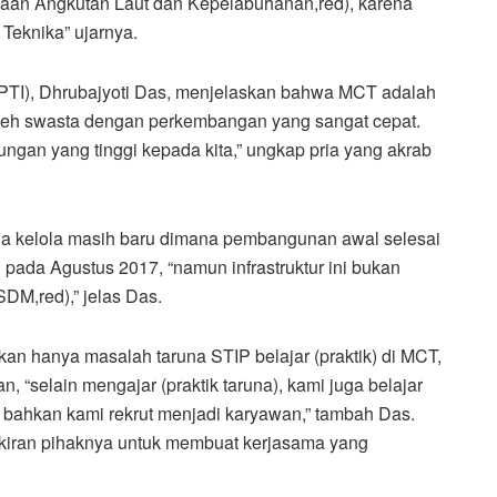
naan Angkutan Laut dan Kepelabuhanan,red), karena
 Teknika” ujarnya.
(PTI), Dhrubajyoti Das, menjelaskan bahwa MCT adalah
leh swasta dengan perkembangan yang sangat cepat.
ungan yang tinggi kepada kita,” ungkap pria yang akrab
a kelola masih baru dimana pembangunan awal selesai
 pada Agustus 2017, “namun infrastruktur ini bukan
(SDM,red),” jelas Das.
n hanya masalah taruna STIP belajar (praktik) di MCT,
n, “selain mengajar (praktik taruna), kami juga belajar
, bahkan kami rekrut menjadi karyawan,” tambah Das.
kiran pihaknya untuk membuat kerjasama yang