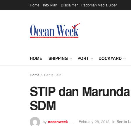
Home
Info Iklan
Disclaimer
Pedoman Media Siber
HOME
SHIPPING
PORT
DOCKYARD
Home
Berita Lain
STIP dan Marunda
SDM
by
oceanweek
February 28, 2018
in
Berita L