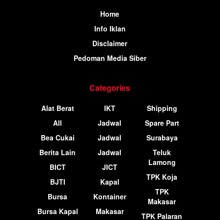
Home
Info Iklan
Disclaimer
Pedoman Media Siber
Categories
Alat Berat
IKT
Shipping
All
Jadwal
Spare Part
Bea Cukai
Jadwal
Surabaya
Berita Lain
Jadwal
Teluk
Lamong
BICT
JICT
TPK Koja
BJTI
Kapal
TPK
Bursa
Kontainer
Makasar
Bursa Kapal
Makasar
TPK Palaran