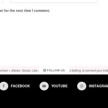
r for the next time I comment.
omizer > JNews : Social, Like & View > Instagram Feed Setting, to connect your Ins
FOLLOW US
FACEBOOK
YOUTUBE
INSTAGRA