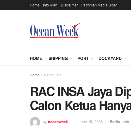
Home
Info Iklan
Disclaimer
Pedoman Media Siber
HOME
SHIPPING
PORT
DOCKYARD
Home
Berita Lain
RAC INSA Jaya Dip
Calon Ketua Hanya
by
oceanweek
June 15, 2026
in
Berita Lain