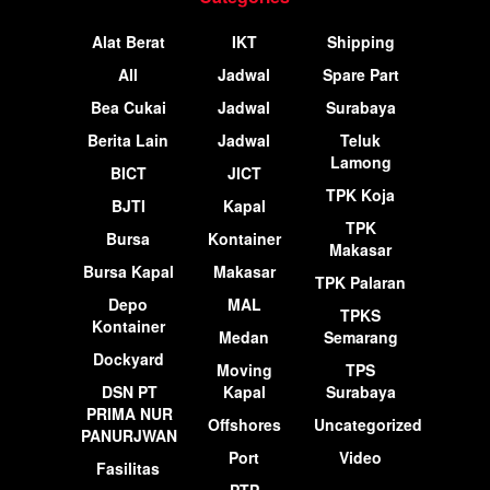
Alat Berat
IKT
Shipping
All
Jadwal
Spare Part
Bea Cukai
Jadwal
Surabaya
Berita Lain
Jadwal
Teluk
Lamong
BICT
JICT
TPK Koja
BJTI
Kapal
TPK
Bursa
Kontainer
Makasar
Bursa Kapal
Makasar
TPK Palaran
Depo
MAL
TPKS
Kontainer
Medan
Semarang
Dockyard
Moving
TPS
DSN PT
Kapal
Surabaya
PRIMA NUR
Offshores
Uncategorized
PANURJWAN
Port
Video
Fasilitas