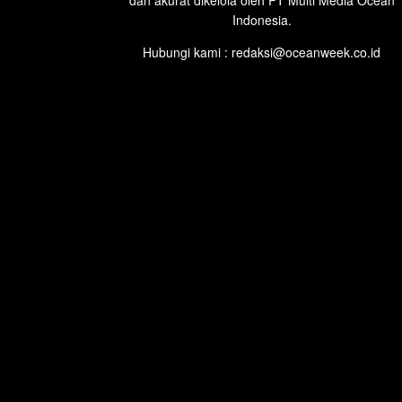
dan akurat dikelola oleh PT Multi Media Ocean
Indonesia.
Hubungi kami : redaksi@oceanweek.co.id