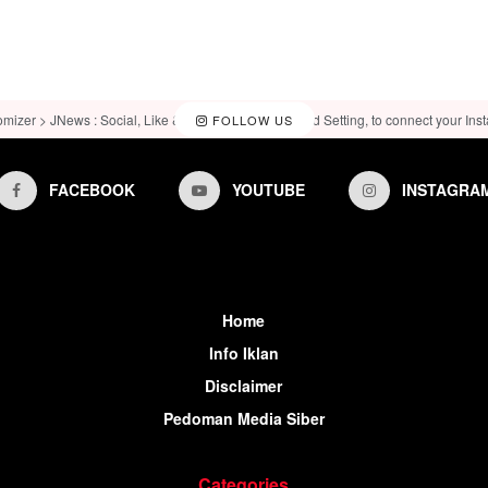
omizer > JNews : Social, Like & View > Instagram Feed Setting, to connect your Ins
FOLLOW US
FACEBOOK
YOUTUBE
INSTAGRA
Home
Info Iklan
Disclaimer
Pedoman Media Siber
Categories