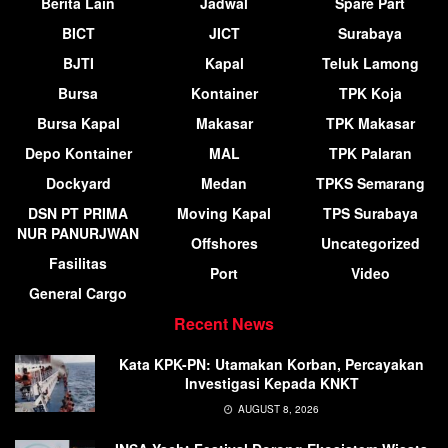
Berita Lain
Jadwal
Spare Part
BICT
JICT
Surabaya
BJTI
Kapal
Teluk Lamong
Bursa
Kontainer
TPK Koja
Bursa Kapal
Makasar
TPK Makasar
Depo Kontainer
MAL
TPK Palaran
Dockyard
Medan
TPKS Semarang
DSN PT PRIMA
Moving Kapal
TPS Surabaya
NUR PANURJWAN
Offshores
Uncategorized
Fasilitas
Port
Video
General Cargo
Recent News
Kata KPK-PN: Utamakan Korban, Percayakan
Investigasi Kepada KNKT
AUGUST 8, 2026