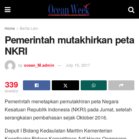
Home
Berita Lain
Pemerintah mutakhirkan peta
NKRI
by
ocean_M.admin
July 15, 2017
339
SHARES
Pemerintah menetapkan pemutakhiran peta Negara
Kesatuan Republik Indonesia (NKRI) pada Jumat, setelah
serangkaian pembahasan sejak Oktober 2016.
Deputi I Bidang Kedaulatan Maritim Kementerian
Koordinator Bidang Kemaritiman Arif Havas Oegroseno