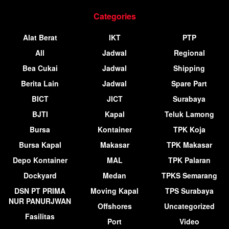
Categories
Alat Berat
IKT
PTP
All
Jadwal
Regional
Bea Cukai
Jadwal
Shipping
Berita Lain
Jadwal
Spare Part
BICT
JICT
Surabaya
BJTI
Kapal
Teluk Lamong
Bursa
Kontainer
TPK Koja
Bursa Kapal
Makasar
TPK Makasar
Depo Kontainer
MAL
TPK Palaran
Dockyard
Medan
TPKS Semarang
DSN PT PRIMA
Moving Kapal
TPS Surabaya
NUR PANURJWAN
Offshores
Uncategorized
Fasilitas
Port
Video