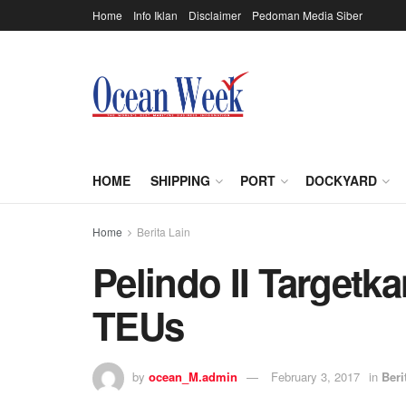
Home
Info Iklan
Disclaimer
Pedoman Media Siber
HOME
SHIPPING
PORT
DOCKYARD
Home
Berita Lain
Pelindo II Targetk
TEUs
by
ocean_M.admin
February 3, 2017
in
Beri