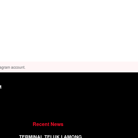
tagram account.
M
Recent News
TERMINAL TELUK LAMONG