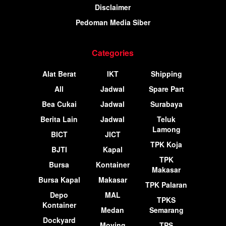
Disclaimer
Pedoman Media Siber
Categories
Alat Berat
IKT
Shipping
All
Jadwal
Spare Part
Bea Cukai
Jadwal
Surabaya
Berita Lain
Jadwal
Teluk
Lamong
BICT
JICT
TPK Koja
BJTI
Kapal
TPK
Bursa
Kontainer
Makasar
Bursa Kapal
Makasar
TPK Palaran
Depo
MAL
TPKS
Kontainer
Medan
Semarang
Dockyard
Moving
TPS