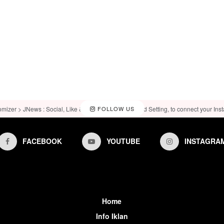
omizer > JNews : Social, Like & View > Instagram Feed Setting, to connect your Ins
FOLLOW US
FACEBOOK
YOUTUBE
INSTAGRA
Home
Info Iklan