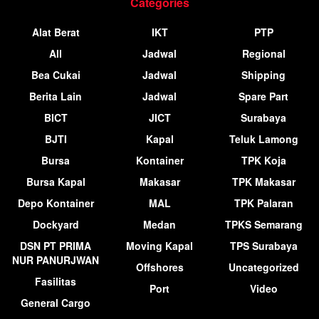
Categories
Alat Berat
IKT
PTP
All
Jadwal
Regional
Bea Cukai
Jadwal
Shipping
Berita Lain
Jadwal
Spare Part
BICT
JICT
Surabaya
BJTI
Kapal
Teluk Lamong
Bursa
Kontainer
TPK Koja
Bursa Kapal
Makasar
TPK Makasar
Depo Kontainer
MAL
TPK Palaran
Dockyard
Medan
TPKS Semarang
DSN PT PRIMA
Moving Kapal
TPS Surabaya
NUR PANURJWAN
Offshores
Uncategorized
Fasilitas
Port
Video
General Cargo