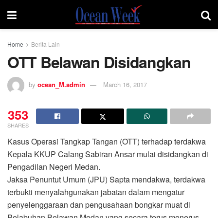
Home
Berita Lain
OTT Belawan Disidangkan
by
ocean_M.admin
March 16, 2017
353
SHARES
Kasus Operasi Tangkap Tangan (OTT) terhadap terdakwa
Kepala KKUP Calang Sabiran Ansar mulai disidangkan di
Pengadilan Negeri Medan.
Jaksa Penuntut Umum (JPU) Sapta mendakwa, terdakwa
terbukti menyalahgunakan jabatan dalam mengatur
penyelenggaraan dan pengusahaan bongkar muat di
Pelabuhan Belawan Medan yang secara terus menerus