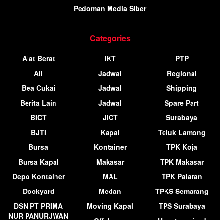
Pedoman Media Siber
Categories
Alat Berat
IKT
PTP
All
Jadwal
Regional
Bea Cukai
Jadwal
Shipping
Berita Lain
Jadwal
Spare Part
BICT
JICT
Surabaya
BJTI
Kapal
Teluk Lamong
Bursa
Kontainer
TPK Koja
Bursa Kapal
Makasar
TPK Makasar
Depo Kontainer
MAL
TPK Palaran
Dockyard
Medan
TPKS Semarang
DSN PT PRIMA
Moving Kapal
TPS Surabaya
NUR PANURJWAN