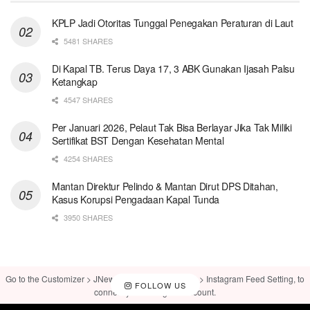
KPLP Jadi Otoritas Tunggal Penegakan Peraturan di Laut
5481 SHARES
Di Kapal TB. Terus Daya 17, 3 ABK Gunakan Ijasah Palsu
Ketangkap
4547 SHARES
Per Januari 2026, Pelaut Tak Bisa Berlayar Jika Tak Miliki
Sertifikat BST Dengan Kesehatan Mental
4254 SHARES
Mantan Direktur Pelindo & Mantan Dirut DPS Ditahan,
Kasus Korupsi Pengadaan Kapal Tunda
3950 SHARES
Go to the Customizer > JNews : Social, Like & View > Instagram Feed Setting, to
FOLLOW US
connect your Instagram account.