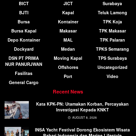
BICT
JICT
Surabaya
BJTI
Kapal
Teluk Lamong
Bursa
Kontainer
TPK Koja
Bursa Kapal
Makasar
TPK Makasar
Depo Kontainer
MAL
TPK Palaran
Dockyard
Medan
TPKS Semarang
DSN PT PRIMA
Moving Kapal
TPS Surabaya
NUR PANURJWAN
Offshores
Uncategorized
Fasilitas
Port
Video
General Cargo
Recent News
Kata KPK-PN: Utamakan Korban, Percayakan
Investigasi Kepada KNKT
AUGUST 8, 2026
INSA Yacht Festival Dorong Ekosistem Wisata
Bahari Indonesia dan Marine Lifestyle