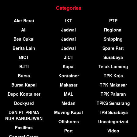
Categories
Alat Berat
IKT
PTP
All
Jadwal
Regional
Bea Cukai
Jadwal
Shipping
Berita Lain
Jadwal
Spare Part
BICT
JICT
Surabaya
BJTI
Kapal
Teluk Lamong
Bursa
Kontainer
TPK Koja
Bursa Kapal
Makasar
TPK Makasar
Depo Kontainer
MAL
TPK Palaran
Dockyard
Medan
TPKS Semarang
DSN PT PRIMA
Moving Kapal
TPS Surabaya
NUR PANURJWAN
Offshores
Uncategorized
Fasilitas
Port
Video
General Cargo