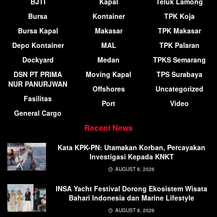
BJTI
Kapal
Teluk Lamong
Bursa
Kontainer
TPK Koja
Bursa Kapal
Makasar
TPK Makasar
Depo Kontainer
MAL
TPK Palaran
Dockyard
Medan
TPKS Semarang
DSN PT PRIMA
Moving Kapal
TPS Surabaya
NUR PANURJWAN
Offshores
Uncategorized
Fasilitas
Port
Video
General Cargo
Recent News
Kata KPK-PN: Utamakan Korban, Percayakan
Investigasi Kepada KNKT
AUGUST 8, 2026
INSA Yacht Festival Dorong Ekosistem Wisata
Bahari Indonesia dan Marine Lifestyle
AUGUST 8, 2026