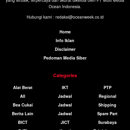
yang terbaik, terpercaya dan akurat dikelola oleh PT Multi Media
Ocean Indonesia.
Hubungi kami : redaksi@oceanweek.co.id
Home
Info Iklan
Disclaimer
Pedoman Media Siber
Categories
Alat Berat
IKT
PTP
All
Jadwal
Regional
Bea Cukai
Jadwal
Shipping
Berita Lain
Jadwal
Spare Part
BICT
JICT
Surabaya