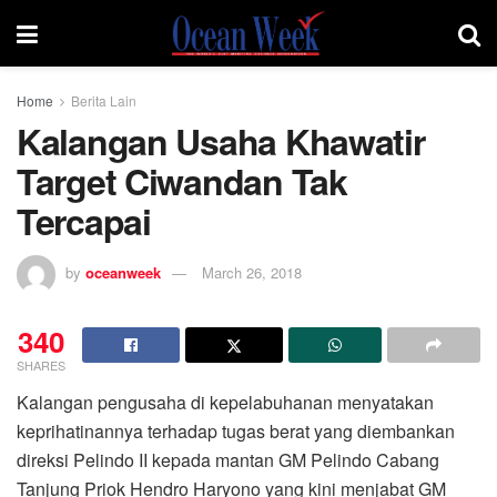
Home
Berita Lain
Kalangan Usaha Khawatir
Target Ciwandan Tak
Tercapai
by
oceanweek
March 26, 2018
340
SHARES
Kalangan pengusaha di kepelabuhanan menyatakan
keprihatinannya terhadap tugas berat yang diembankan
direksi Pelindo II kepada mantan GM Pelindo Cabang
Tanjung Priok Hendro Haryono yang kini menjabat GM