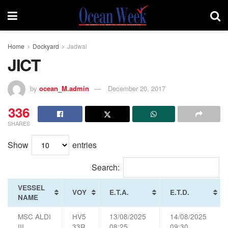
Home
Dockyard
Jadwal
JICT
by
ocean_M.admin
December 20, 2017
336
SHARES
Show
entries
Search:
VESSEL
VOY
E.T.A.
E.T.D.
NAME
MSC ALDI
HV5
13/08/2025
14/08/2025
III
33R
08:25
09:30