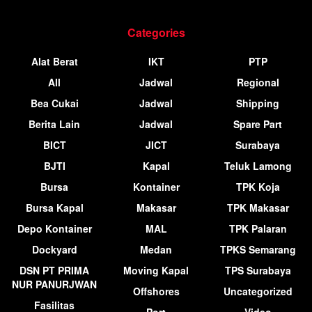
Categories
Alat Berat
IKT
PTP
All
Jadwal
Regional
Bea Cukai
Jadwal
Shipping
Berita Lain
Jadwal
Spare Part
BICT
JICT
Surabaya
BJTI
Kapal
Teluk Lamong
Bursa
Kontainer
TPK Koja
Bursa Kapal
Makasar
TPK Makasar
Depo Kontainer
MAL
TPK Palaran
Dockyard
Medan
TPKS Semarang
DSN PT PRIMA
Moving Kapal
TPS Surabaya
NUR PANURJWAN
Offshores
Uncategorized
Fasilitas