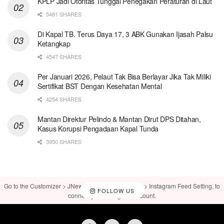
KPLP Jadi Otoritas Tunggal Penegakan Peraturan di Laut
5481 SHARES
Di Kapal TB. Terus Daya 17, 3 ABK Gunakan Ijasah Palsu
Ketangkap
4547 SHARES
Per Januari 2026, Pelaut Tak Bisa Berlayar Jika Tak Miliki
Sertifikat BST Dengan Kesehatan Mental
4254 SHARES
Mantan Direktur Pelindo & Mantan Dirut DPS Ditahan,
Kasus Korupsi Pengadaan Kapal Tunda
3950 SHARES
Go to the Customizer > JNews : Social, Like & View > Instagram Feed Setting, to
FOLLOW US
connect your Instagram account.