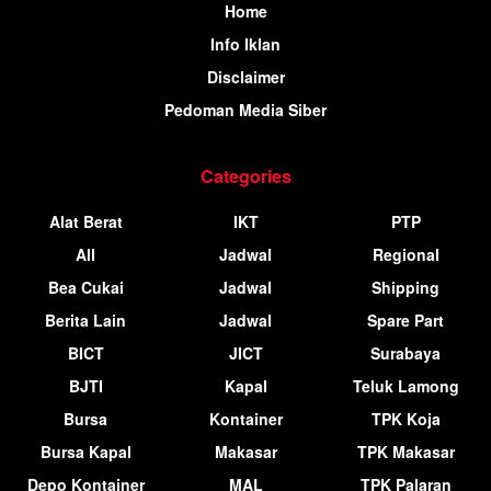
Home
Info Iklan
Disclaimer
Pedoman Media Siber
Categories
Alat Berat
IKT
PTP
All
Jadwal
Regional
Bea Cukai
Jadwal
Shipping
Berita Lain
Jadwal
Spare Part
BICT
JICT
Surabaya
BJTI
Kapal
Teluk Lamong
Bursa
Kontainer
TPK Koja
Bursa Kapal
Makasar
TPK Makasar
Depo Kontainer
MAL
TPK Palaran