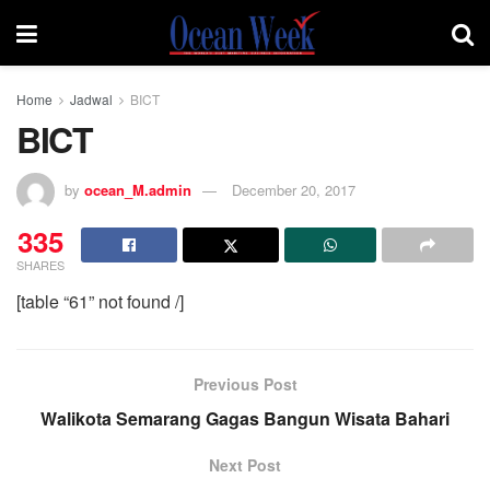
Home
Jadwal
BICT
BICT
by
ocean_M.admin
December 20, 2017
335
SHARES
[table “61” not found /]
Previous Post
Walikota Semarang Gagas Bangun Wisata Bahari
Next Post