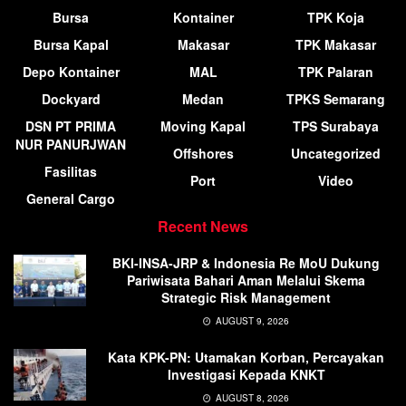
Bursa
Kontainer
TPK Koja
Bursa Kapal
Makasar
TPK Makasar
Depo Kontainer
MAL
TPK Palaran
Dockyard
Medan
TPKS Semarang
DSN PT PRIMA
Moving Kapal
TPS Surabaya
NUR PANURJWAN
Offshores
Uncategorized
Fasilitas
Port
Video
General Cargo
Recent News
BKI-INSA-JRP & Indonesia Re MoU Dukung
Pariwisata Bahari Aman Melalui Skema
Strategic Risk Management
AUGUST 9, 2026
Kata KPK-PN: Utamakan Korban, Percayakan
Investigasi Kepada KNKT
AUGUST 8, 2026