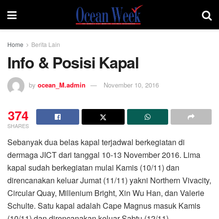
Home
Berita Lain
Info & Posisi Kapal
by
ocean_M.admin
November 10, 2016
374
SHARES
Sebanyak dua belas kapal terjadwal berkegiatan di
dermaga JICT dari tanggal 10-13 November 2016. Lima
kapal sudah berkegiatan mulai Kamis (10/11) dan
direncanakan keluar Jumat (11/11) yakni Northern Vivacity,
Circular Quay, Millenium Bright, Xin Wu Han, dan Valerie
Schulte. Satu kapal adalah Cape Magnus masuk Kamis
(10/11) dan direncanakan keluar Sabtu (12/11).