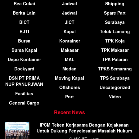
Bea Cukai
Jadwal
Shipping
Berita Lain
Jadwal
Spare Part
BICT
JICT
Surabaya
BJTI
Kapal
Teluk Lamong
Bursa
Kontainer
TPK Koja
Bursa Kapal
Makasar
TPK Makasar
Depo Kontainer
MAL
TPK Palaran
Dockyard
Medan
TPKS Semarang
DSN PT PRIMA
Moving Kapal
TPS Surabaya
NUR PANURJWAN
Offshores
Uncategorized
Fasilitas
Port
Video
General Cargo
Recent News
IPCM Teken Kerjasama Dengan Kejaksaan
Untuk Dukung Penyelesaian Masalah Hukum
AUGUST 7, 2026