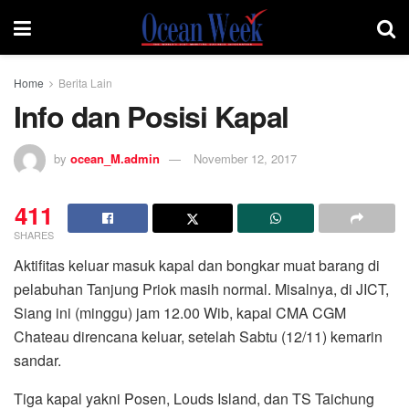
Home
Berita Lain
Info dan Posisi Kapal
by
ocean_M.admin
November 12, 2017
411
SHARES
Aktifitas keluar masuk kapal dan bongkar muat barang di
pelabuhan Tanjung Priok masih normal. Misalnya, di JICT,
Siang ini (minggu) jam 12.00 Wib, kapal CMA CGM
Chateau direncana keluar, setelah Sabtu (12/11) kemarin
sandar.
Tiga kapal yakni Posen, Louds Island, dan TS Taichung