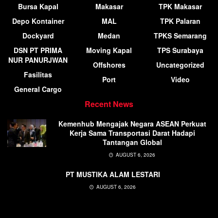
Bursa Kapal
Makasar
TPK Makasar
Depo Kontainer
MAL
TPK Palaran
Dockyard
Medan
TPKS Semarang
DSN PT PRIMA
Moving Kapal
TPS Surabaya
NUR PANURJWAN
Offshores
Uncategorized
Fasilitas
Port
Video
General Cargo
Recent News
Kemenhub Mengajak Negara ASEAN Perkuat
Kerja Sama Transportasi Darat Hadapi
Tantangan Global
AUGUST 6, 2026
PT MUSTIKA ALAM LESTARI
AUGUST 6, 2026