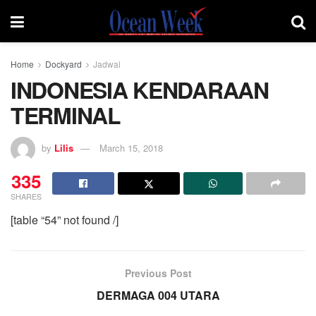
Home
Dockyard
Jadwal
INDONESIA KENDARAAN
TERMINAL
by
Lilis
March 15, 2018
335
SHARES
[table “54” not found /]
Previous Post
DERMAGA 004 UTARA