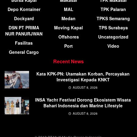
Bursa Kapal
Makasar
TPK Makasar
Depo Kontainer
MAL
TPK Palaran
Dockyard
Medan
TPKS Semarang
DSN PT PRIMA
Moving Kapal
TPS Surabaya
NUR PANURJWAN
Offshores
Uncategorized
Fasilitas
Port
Video
General Cargo
Recent News
Kata KPK-PN: Utamakan Korban, Percayakan
Investigasi Kepada KNKT
AUGUST 8, 2026
INSA Yacht Festival Dorong Ekosistem Wisata
Bahari Indonesia dan Marine Lifestyle
AUGUST 8, 2026