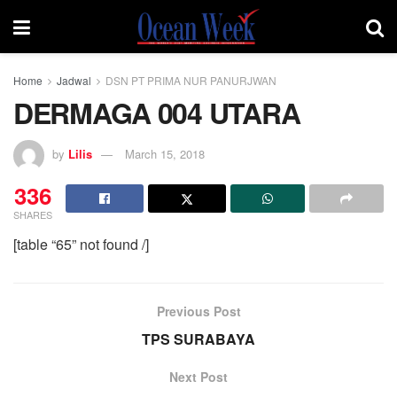
Home
Jadwal
DSN PT PRIMA NUR PANURJWAN
DERMAGA 004 UTARA
by
Lilis
March 15, 2018
336
SHARES
[table “65” not found /]
Previous Post
TPS SURABAYA
Next Post