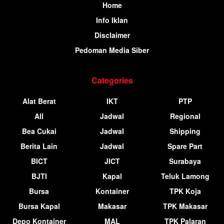
Home
Info Iklan
Disclaimer
Pedoman Media Siber
Categories
Alat Berat
IKT
PTP
All
Jadwal
Regional
Bea Cukai
Jadwal
Shipping
Berita Lain
Jadwal
Spare Part
BICT
JICT
Surabaya
BJTI
Kapal
Teluk Lamong
Bursa
Kontainer
TPK Koja
Bursa Kapal
Makasar
TPK Makasar
Depo Kontainer
MAL
TPK Palaran