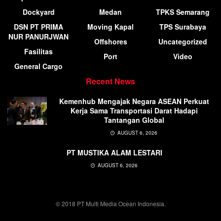
Dockyard
Medan
TPKS Semarang
DSN PT PRIMA
Moving Kapal
TPS Surabaya
NUR PANURJWAN
Offshores
Uncategorized
Fasilitas
Port
Video
General Cargo
Recent News
Kemenhub Mengajak Negara ASEAN Perkuat
Kerja Sama Transportasi Darat Hadapi
Tantangan Global
AUGUST 6, 2026
PT MUSTIKA ALAM LESTARI
AUGUST 6, 2026
© 2018 PT Multi Media Ocean Indonesia.