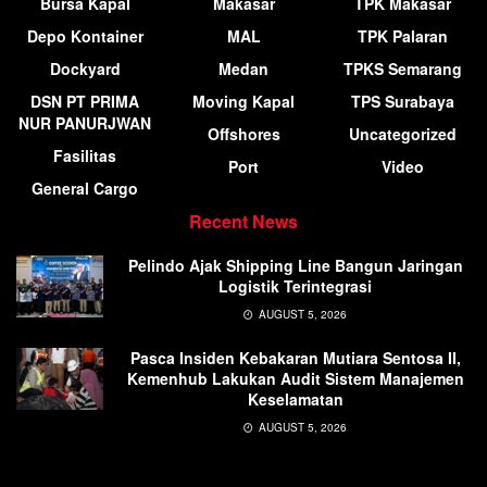
Bursa Kapal
Makasar
TPK Makasar
Depo Kontainer
MAL
TPK Palaran
Dockyard
Medan
TPKS Semarang
DSN PT PRIMA
Moving Kapal
TPS Surabaya
NUR PANURJWAN
Offshores
Uncategorized
Fasilitas
Port
Video
General Cargo
Recent News
Pelindo Ajak Shipping Line Bangun Jaringan
Logistik Terintegrasi
AUGUST 5, 2026
Pasca Insiden Kebakaran Mutiara Sentosa II,
Kemenhub Lakukan Audit Sistem Manajemen
Keselamatan
AUGUST 5, 2026