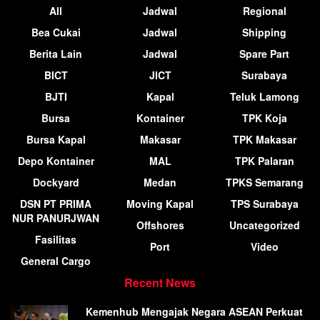
All
Jadwal
Regional
Bea Cukai
Jadwal
Shipping
Berita Lain
Jadwal
Spare Part
BICT
JICT
Surabaya
BJTI
Kapal
Teluk Lamong
Bursa
Kontainer
TPK Koja
Bursa Kapal
Makasar
TPK Makasar
Depo Kontainer
MAL
TPK Palaran
Dockyard
Medan
TPKS Semarang
DSN PT PRIMA
Moving Kapal
TPS Surabaya
NUR PANURJWAN
Offshores
Uncategorized
Fasilitas
Port
Video
General Cargo
Recent News
Kemenhub Mengajak Negara ASEAN Perkuat