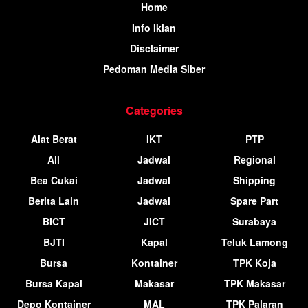
Home
Info Iklan
Disclaimer
Pedoman Media Siber
Categories
Alat Berat
IKT
PTP
All
Jadwal
Regional
Bea Cukai
Jadwal
Shipping
Berita Lain
Jadwal
Spare Part
BICT
JICT
Surabaya
BJTI
Kapal
Teluk Lamong
Bursa
Kontainer
TPK Koja
Bursa Kapal
Makasar
TPK Makasar
Depo Kontainer
MAL
TPK Palaran