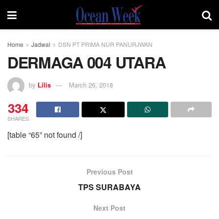
Home
Jadwal
DSN PT PRIMA NUR PANURJWAN
DERMAGA 004 UTARA
by
Lilis
March 26, 2018
334
SHARES
[table “65” not found /]
Previous Post
TPS SURABAYA
Next Post