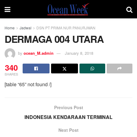
Home
Jadwal
DSN PT PRIMA NUR PANURJWAN
DERMAGA 004 UTARA
by
ocean_M.admin
January 8, 2018
340
SHARES
[table “65” not found /]
Previous Post
INDONESIA KENDARAAN TERMINAL
Next Post