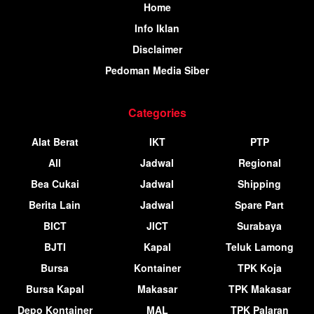
Home
Info Iklan
Disclaimer
Pedoman Media Siber
Categories
Alat Berat
IKT
PTP
All
Jadwal
Regional
Bea Cukai
Jadwal
Shipping
Berita Lain
Jadwal
Spare Part
BICT
JICT
Surabaya
BJTI
Kapal
Teluk Lamong
Bursa
Kontainer
TPK Koja
Bursa Kapal
Makasar
TPK Makasar
Depo Kontainer
MAL
TPK Palaran