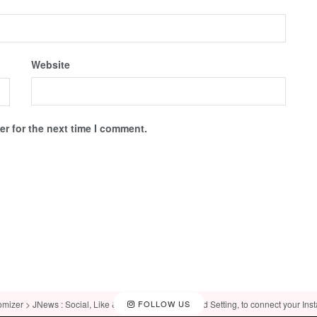
Website
r for the next time I comment.
omizer > JNews : Social, Like & View > Instagram Feed Setting, to connect your Ins
FOLLOW US