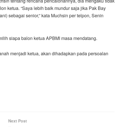
sin tentang rencana pencalonannya, dia mengaku tidak
on ketua. “Saya lebih baik mundur saja jika Pak Bay
i) sebagai senior,” kata Muchsin per telpon, Senin
emilih siapa balon ketua APBMI masa mendatang.
anah menjadi ketua, akan dihadapkan pada persoalan
Next Post