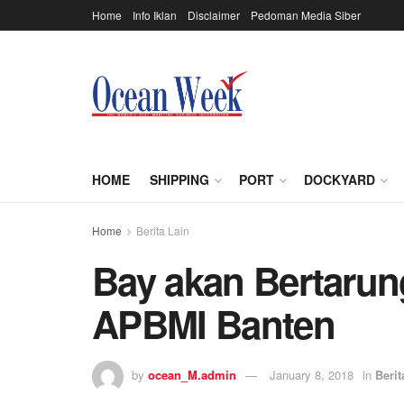
Home
Info Iklan
Disclaimer
Pedoman Media Siber
HOME
SHIPPING
PORT
DOCKYARD
Home
Berita Lain
Bay akan Bertarun
APBMI Banten
by
ocean_M.admin
January 8, 2018
in
Berit