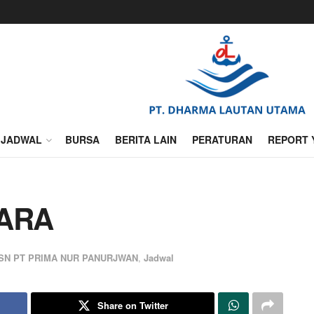
JADWAL
BURSA
BERITA LAIN
PERATURAN
REPORT 
TARA
SN PT PRIMA NUR PANURJWAN
,
Jadwal
Share on Twitter