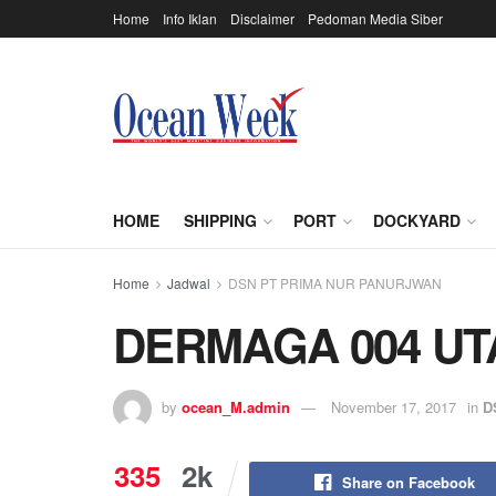
Home
Info Iklan
Disclaimer
Pedoman Media Siber
HOME
SHIPPING
PORT
DOCKYARD
Home
Jadwal
DSN PT PRIMA NUR PANURJWAN
DERMAGA 004 U
by
ocean_M.admin
November 17, 2017
in
D
335
2k
Share on Facebook