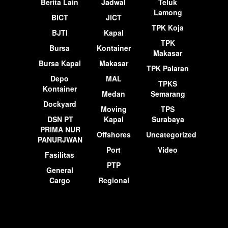
Berita Lain
Jadwal
Teluk
Lamong
BICT
JICT
TPK Koja
BJTI
Kapal
TPK
Bursa
Kontainer
Makasar
Bursa Kapal
Makasar
TPK Palaran
Depo
MAL
TPKS
Kontainer
Medan
Semarang
Dockyard
Moving
TPS
DSN PT
Kapal
Surabaya
PRIMA NUR
Offshores
Uncategorized
PANURJWAN
Port
Video
Fasilitas
PTP
General
Cargo
Regional