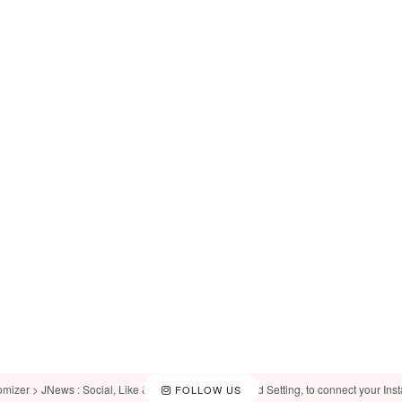
omizer > JNews : Social, Like & View > Instagram Feed Setting, to connect your Ins
FOLLOW US