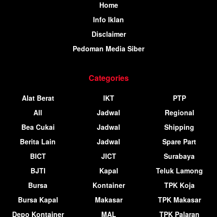
Home
Info Iklan
Disclaimer
Pedoman Media Siber
Categories
Alat Berat
IKT
PTP
All
Jadwal
Regional
Bea Cukai
Jadwal
Shipping
Berita Lain
Jadwal
Spare Part
BICT
JICT
Surabaya
BJTI
Kapal
Teluk Lamong
Bursa
Kontainer
TPK Koja
Bursa Kapal
Makasar
TPK Makasar
Depo Kontainer
MAL
TPK Palaran