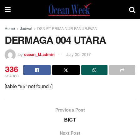
Home
Jadwal
DSN PT PRIMA NUR PANURJWAN
DERMAGA 004 UTARA
by
ocean_M.admin
July 30, 2017
336
SHARES
[table “65” not found /]
Previous Post
BICT
Next Post