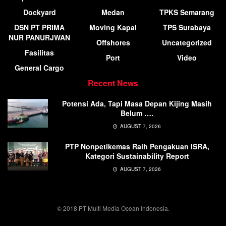
Dockyard
Medan
TPKS Semarang
DSN PT PRIMA
Moving Kapal
TPS Surabaya
NUR PANURJWAN
Offshores
Uncategorized
Fasilitas
Port
Video
General Cargo
Recent News
Potensi Ada, Tapi Masa Depan Kijing Masih
Belum ….
AUGUST 7, 2026
PTP Nonpetikemas Raih Pengakuan ISRA,
Kategori Sustainability Report
AUGUST 7, 2026
© 2018 PT Multi Media Ocean Indonesia.