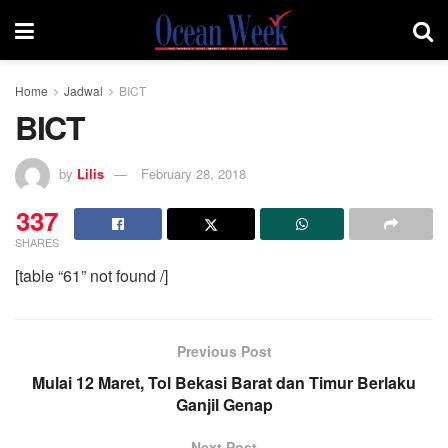
Home
Jadwal
BICT
BICT
by
Lilis
February 28, 2018
337
SHARES
[table “61” not found /]
Previous Post
Mulai 12 Maret, Tol Bekasi Barat dan Timur Berlaku
Ganjil Genap
Next Post