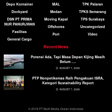
Depo Kontainer
MAL
TPK Palaran
Dockyard
Medan
TPKS Semarang
DSN PT PRIMA
Moving Kapal
TPS Surabaya
NUR PANURJWAN
Offshores
Uncategorized
Fasilitas
Port
Video
General Cargo
Recent News
Potensi Ada, Tapi Masa Depan Kijing Masih
Belum ….
AUGUST 7, 2026
PTP Nonpetikemas Raih Pengakuan ISRA,
Kategori Sustainability Report
AUGUST 7, 2026
© 2018 PT Multi Media Ocean Indonesia.