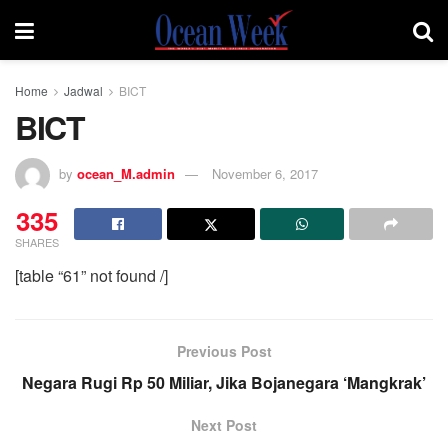
Home
Jadwal
BICT
BICT
by
ocean_M.admin
November 6, 2017
335
SHARES
[table “61” not found /]
Previous Post
Negara Rugi Rp 50 Miliar, Jika Bojanegara ‘Mangkrak’
Next Post