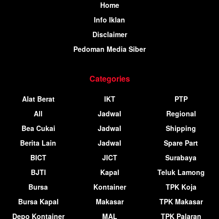
Home
Info Iklan
Disclaimer
Pedoman Media Siber
Categories
Alat Berat
IKT
PTP
All
Jadwal
Regional
Bea Cukai
Jadwal
Shipping
Berita Lain
Jadwal
Spare Part
BICT
JICT
Surabaya
BJTI
Kapal
Teluk Lamong
Bursa
Kontainer
TPK Koja
Bursa Kapal
Makasar
TPK Makasar
Depo Kontainer
MAL
TPK Palaran