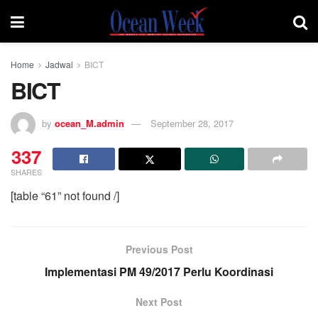
Home
Jadwal
BICT
BICT
by
ocean_M.admin
September 28, 2017
337
SHARES
[table “61” not found /]
Previous Post
Implementasi PM 49/2017 Perlu Koordinasi
Next Post