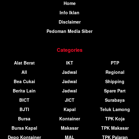
Home
Info Iklan
Disclaimer
Pedoman Media Siber
Categories
Alat Berat
IKT
PTP
All
Jadwal
Regional
Bea Cukai
Jadwal
Shipping
Berita Lain
Jadwal
Spare Part
BICT
JICT
Surabaya
BJTI
Kapal
Teluk Lamong
Bursa
Kontainer
TPK Koja
Bursa Kapal
Makasar
TPK Makasar
Depo Kontainer
MAL
TPK Palaran