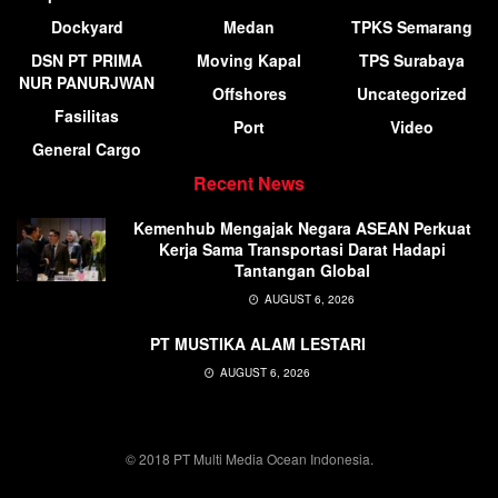
Dockyard
Medan
TPKS Semarang
DSN PT PRIMA
Moving Kapal
TPS Surabaya
NUR PANURJWAN
Offshores
Uncategorized
Fasilitas
Port
Video
General Cargo
Recent News
Kemenhub Mengajak Negara ASEAN Perkuat
Kerja Sama Transportasi Darat Hadapi
Tantangan Global
AUGUST 6, 2026
PT MUSTIKA ALAM LESTARI
AUGUST 6, 2026
© 2018 PT Multi Media Ocean Indonesia.