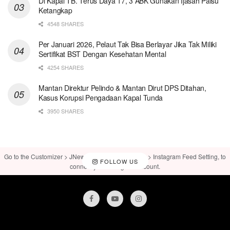
Di Kapal TB. Terus Daya 17, 3 ABK Gunakan Ijasah Palsu
Ketangkap
4548 SHARES
Per Januari 2026, Pelaut Tak Bisa Berlayar Jika Tak Miliki
Sertifikat BST Dengan Kesehatan Mental
4254 SHARES
Mantan Direktur Pelindo & Mantan Dirut DPS Ditahan,
Kasus Korupsi Pengadaan Kapal Tunda
3950 SHARES
Go to the Customizer > JNews : Social, Like & View > Instagram Feed Setting, to
FOLLOW US
connect your Instagram account.