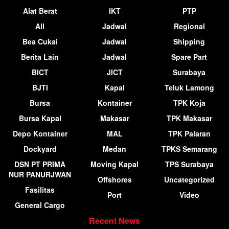
Alat Berat
IKT
PTP
All
Jadwal
Regional
Bea Cukai
Jadwal
Shipping
Berita Lain
Jadwal
Spare Part
BICT
JICT
Surabaya
BJTI
Kapal
Teluk Lamong
Bursa
Kontainer
TPK Koja
Bursa Kapal
Makasar
TPK Makasar
Depo Kontainer
MAL
TPK Palaran
Dockyard
Medan
TPKS Semarang
DSN PT PRIMA
Moving Kapal
TPS Surabaya
NUR PANURJWAN
Offshores
Uncategorized
Fasilitas
Port
Video
General Cargo
Recent News