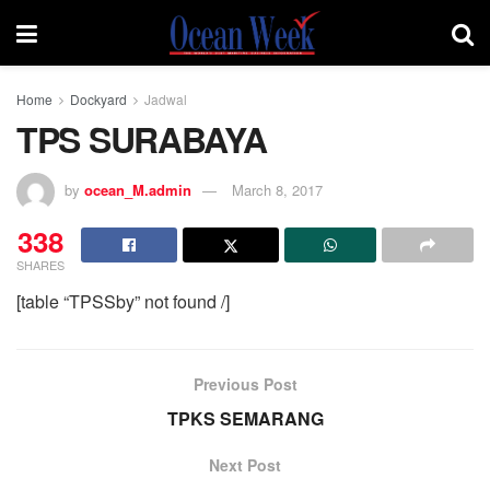
Home
Dockyard
Jadwal
TPS SURABAYA
by
ocean_M.admin
March 8, 2017
338
SHARES
[table “TPSSby” not found /]
Previous Post
TPKS SEMARANG
Next Post