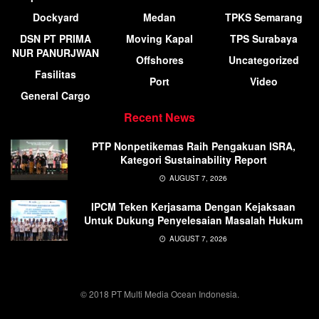
Dockyard
Medan
TPKS Semarang
DSN PT PRIMA
Moving Kapal
TPS Surabaya
NUR PANURJWAN
Offshores
Uncategorized
Fasilitas
Port
Video
General Cargo
Recent News
PTP Nonpetikemas Raih Pengakuan ISRA,
Kategori Sustainability Report
AUGUST 7, 2026
IPCM Teken Kerjasama Dengan Kejaksaan
Untuk Dukung Penyelesaian Masalah Hukum
AUGUST 7, 2026
© 2018 PT Multi Media Ocean Indonesia.