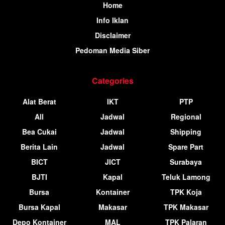
Home
Info Iklan
Disclaimer
Pedoman Media Siber
Categories
Alat Berat
IKT
PTP
All
Jadwal
Regional
Bea Cukai
Jadwal
Shipping
Berita Lain
Jadwal
Spare Part
BICT
JICT
Surabaya
BJTI
Kapal
Teluk Lamong
Bursa
Kontainer
TPK Koja
Bursa Kapal
Makasar
TPK Makasar
Depo Kontainer
MAL
TPK Palaran