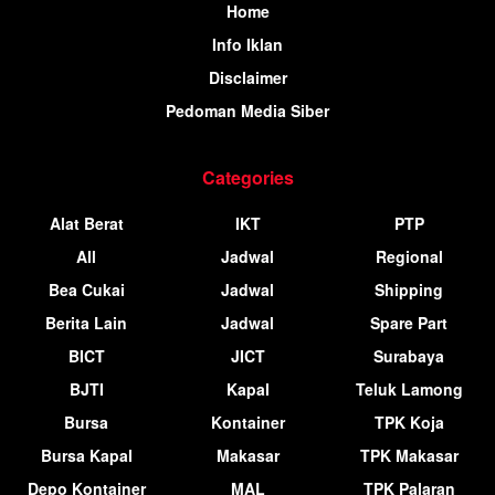
Home
Info Iklan
Disclaimer
Pedoman Media Siber
Categories
Alat Berat
IKT
PTP
All
Jadwal
Regional
Bea Cukai
Jadwal
Shipping
Berita Lain
Jadwal
Spare Part
BICT
JICT
Surabaya
BJTI
Kapal
Teluk Lamong
Bursa
Kontainer
TPK Koja
Bursa Kapal
Makasar
TPK Makasar
Depo Kontainer
MAL
TPK Palaran