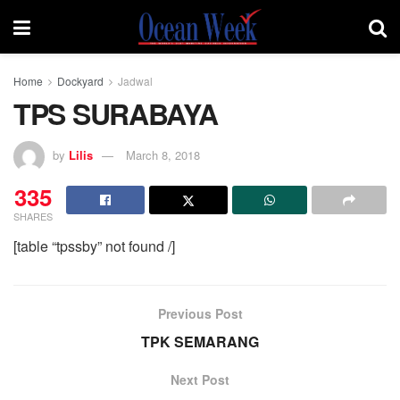
Home
Dockyard
Jadwal
TPS SURABAYA
by
Lilis
March 8, 2018
335
SHARES
[table “tpssby” not found /]
Previous Post
TPK SEMARANG
Next Post