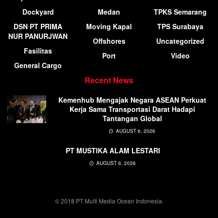
Dockyard
Medan
TPKS Semarang
DSN PT PRIMA
Moving Kapal
TPS Surabaya
NUR PANURJWAN
Offshores
Uncategorized
Fasilitas
Port
Video
General Cargo
Recent News
Kemenhub Mengajak Negara ASEAN Perkuat
Kerja Sama Transportasi Darat Hadapi
Tantangan Global
AUGUST 6, 2026
PT MUSTIKA ALAM LESTARI
AUGUST 6, 2026
© 2018 PT Multi Media Ocean Indonesia.